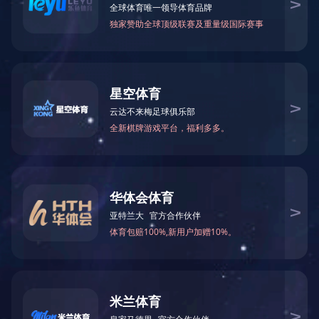
公司概况
星空网·官方端网站-星空（中国） (以下简称“星空网·官方端网站-星
空（中国） ”),成立于2002年，注册资本5350万元，是一家专业从事
高性能改性工程塑料新材料研发、生产、销售和服务的国家级高新技
术企业。经政府各级单位联合评审，星空网·官方端网站-星空（中
国） 先后获批设立了博士后科研工作站、广东省企业科技特派员工
作站、深圳市工程技术研究开发中心。
主营产品及市场定位
星空网·官方端网站-星空（中国） 定位为“中国电子电气领域高端改性
塑料创新领导者”。多年来专注于电子电气行业的高性能改性工程塑料
新材料领域，为行业客户提供高品质改性工程塑料，在各主要市场占
有领先地位。主营产品包括PC超韧、PC加纤、PC/ABS合金、LDS、